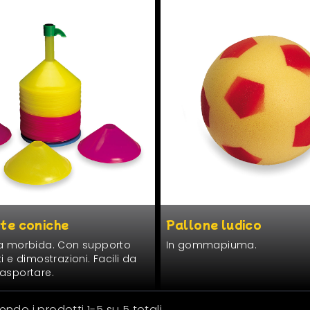
te coniche
Pallone ludico
­ca mor­bi­da. Con sup­por­to
In gommapi­u­ma.
iti e dimostrazioni. Facili da
rasportare.
ndo i prodotti 1-5 su 5 totali.