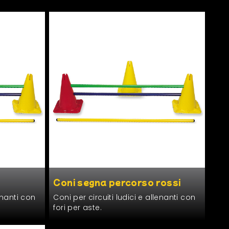
Coni segna percorso rossi
enan­ti con
Coni per cir­cuiti ludi­ci e allenan­ti con
fori per aste.