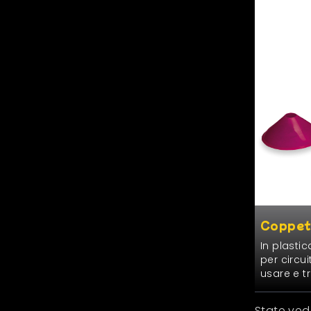
Coppet
In plas­ti
per cir­cu
usare e t
State vede