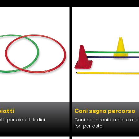
piatti
Coni segna percorso
­ti per cir­cuiti ludici.
Coni per cir­cuiti ludi­ci e all
fori per aste.