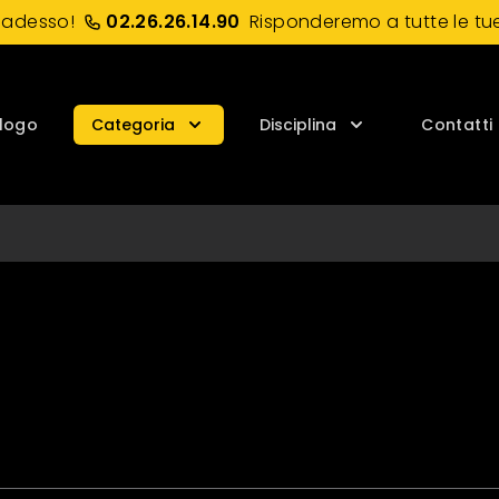
 adesso!
02.26.26.14.90
Risponderemo a tutte le tue
logo
Categoria
Disciplina
Contatti