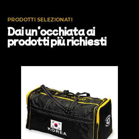
PRODOTTI SELEZIONATI
Dai un’oc­chi­a­ta ai
prodot­ti più richiesti