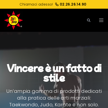
Chiamaci adesso!
02.26.26.14.90
Apri
Vincere è un fatto di
stile
Un’ampia gamma di prodotti dedicati
alla pratica delle arti marziali:
Taekwondo, Judo, Karate e non solo.