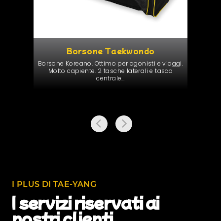
Borsone Taekwondo
Bor­sone Kore­ano. Otti­mo per ago­nisti e viag­gi.
Molto capi­ente.
2
tasche lat­er­ali e tas­ca
centrale…
I PLUS DI TAE-YANG
I servizi riservati ai
nostri clienti